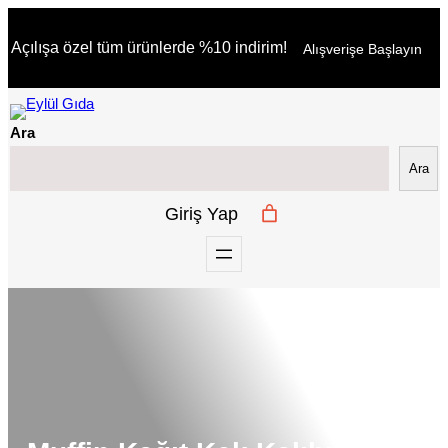
İçeriğe
Açılışa özel tüm ürünlerde %10 indirim!
Alışverişe Başlayın
geç
Ara
Ara
Giriş Yap