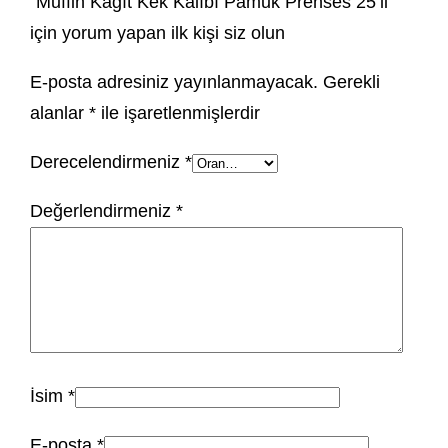
“Muffin Kağıt Kek Kalıbı Pamuk Prenses 25’li”
için yorum yapan ilk kişi siz olun
E-posta adresiniz yayınlanmayacak.
Gerekli
alanlar
*
ile işaretlenmişlerdir
Derecelendirmeniz
*
Değerlendirmeniz
*
İsim
*
E-posta
*