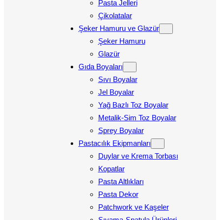
Pasta Jelleri
Çikolatalar
Şeker Hamuru ve Glazür
Şeker Hamuru
Glazür
Gıda Boyaları
Sıvı Boyalar
Jel Boyalar
Yağ Bazlı Toz Boyalar
Metalik-Sim Toz Boyalar
Sprey Boyalar
Pastacılık Ekipmanları
Duylar ve Krema Torbası
Kopatlar
Pasta Altlıkları
Pasta Dekor
Patchwork ve Kaşeler
Sıvama-Spatula Ürünleri