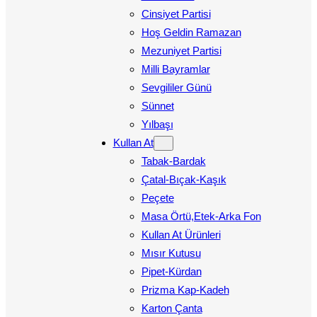
Cinsiyet Partisi
Hoş Geldin Ramazan
Mezuniyet Partisi
Milli Bayramlar
Sevgililer Günü
Sünnet
Yılbaşı
Kullan At
Tabak-Bardak
Çatal-Bıçak-Kaşık
Peçete
Masa Örtü,Etek-Arka Fon
Kullan At Ürünleri
Mısır Kutusu
Pipet-Kürdan
Prizma Kap-Kadeh
Karton Çanta