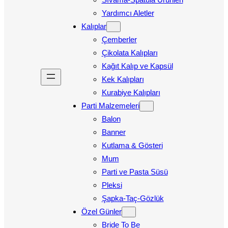
Yardımcı Aletler
Kalıplar
Çemberler
Çikolata Kalıpları
Kağıt Kalıp ve Kapsül
Kek Kalıpları
Kurabiye Kalıpları
Parti Malzemeleri
Balon
Banner
Kutlama & Gösteri
Mum
Parti ve Pasta Süsü
Pleksi
Şapka-Taç-Gözlük
Özel Günler
Bride To Be