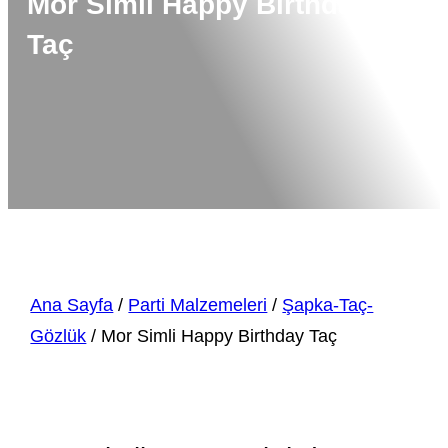
Mor Simli Happy Birthday
Taç
Ana Sayfa
/
Parti Malzemeleri
/
Şapka-Taç-
Gözlük
/ Mor Simli Happy Birthday Taç