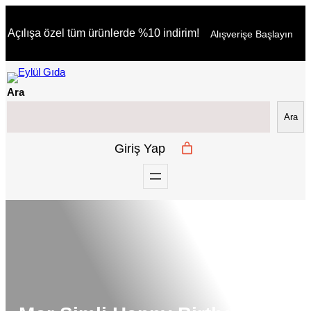
İçeriğe
Açılışa özel tüm ürünlerde %10 indirim!
Alışverişe Başlayın
geç
Ara
Ara
Giriş Yap