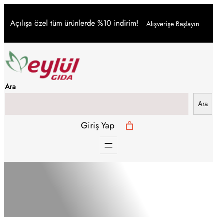
İçeriğe
Açılışa özel tüm ürünlerde %10 indirim!
Alışverişe Başlayın
geç
Ara
Ara
Giriş Yap