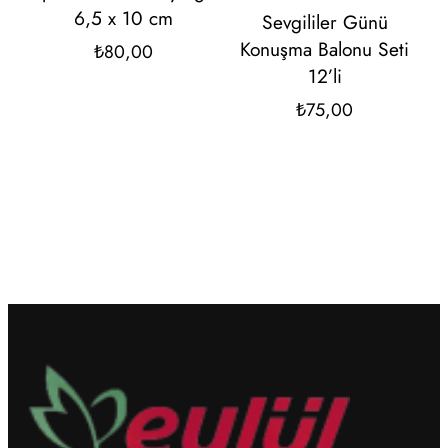
6,5 x 10 cm
Sevgililer Günü
Konuşma Balonu Seti
₺
80,00
12’li
₺
75,00