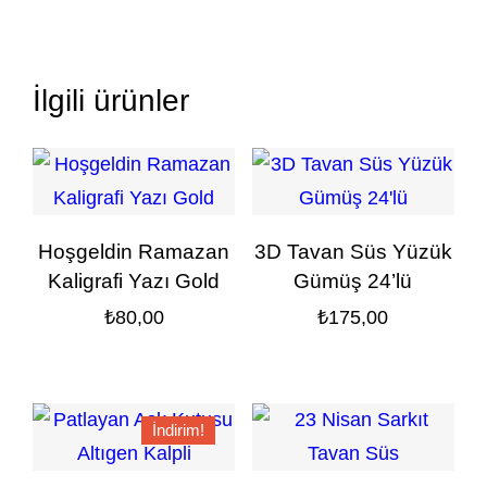
İlgili ürünler
Hoşgeldin Ramazan
3D Tavan Süs Yüzük
Kaligrafi Yazı Gold
Gümüş 24’lü
₺
80,00
₺
175,00
İndirim!