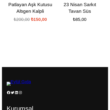
Patlayan Aşk Kutusu
23 Nisan Sarkıt
Altıgen Kalpli
Tavan Süs
Orijinal
Şu
₺
200,00
₺
150,00
₺
85,00
fiyat:
andaki
₺200,00.
fiyat:
₺150,00.
Facebook
Twitter
LinkedIn
Instagram
Kurumsal