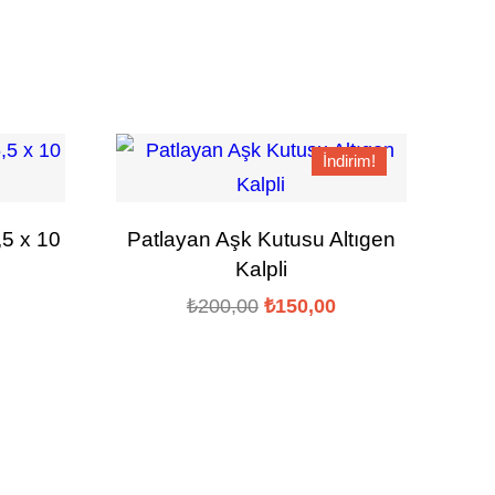
İndirim!
,5 x 10
Patlayan Aşk Kutusu Altıgen
Kalpli
Orijinal
Şu
₺
200,00
₺
150,00
fiyat:
andaki
₺200,00.
fiyat:
₺150,00.