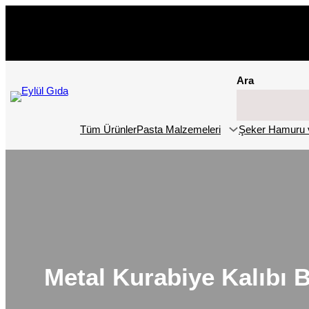
İçeriğe
geç
Ara
Tüm Ürünler
Pasta Malzemeleri
Şeker Hamuru 
Metal Kurabiye Kalıbı 