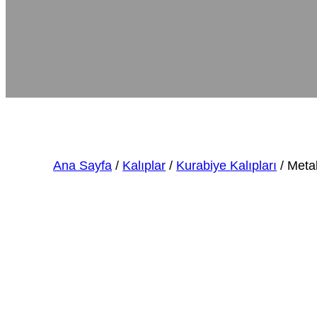
Ana Sayfa
/
Kalıplar
/
Kurabiye Kalıpları
/ Meta