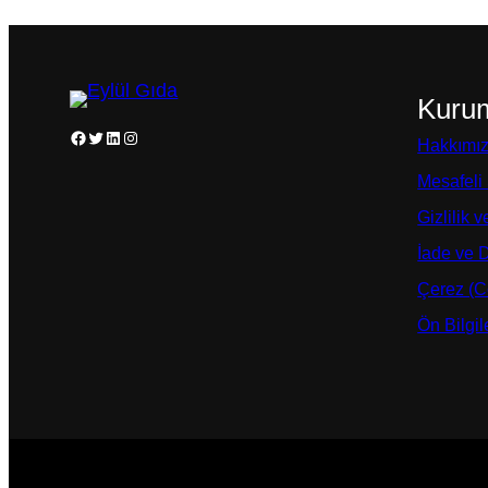
Kuru
Facebook
Twitter
LinkedIn
Instagram
Hakkımı
Mesafeli
Gizlilik 
İade ve 
Çerez (Co
Ön Bilgi