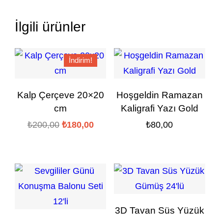
İlgili ürünler
İndirim!
Kalp Çerçeve 20×20
Hoşgeldin Ramazan
cm
Kaligrafi Yazı Gold
Orijinal
Şu
₺
200,00
₺
180,00
₺
80,00
fiyat:
andaki
₺200,00.
fiyat:
₺180,00.
3D Tavan Süs Yüzük