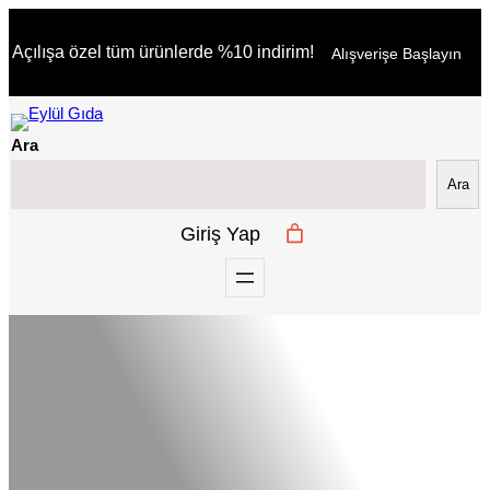
İçeriğe
Açılışa özel tüm ürünlerde %10 indirim!
Alışverişe Başlayın
geç
Ara
Ara
Giriş Yap