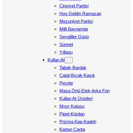
Cinsiyet Partisi
Hoş Geldin Ramazan
Mezuniyet Partisi
Milli Bayramlar
Sevgililer Günü
Sünnet
Yılbaşı
Kullan At
Tabak-Bardak
Çatal-Bıçak-Kaşık
Peçete
Masa Örtü,Etek-Arka Fon
Kullan At Ürünleri
Mısır Kutusu
Pipet-Kürdan
Prizma Kap-Kadeh
Karton Çanta