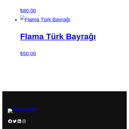
₺
80,00
Flama Türk Bayrağı
₺
50,00
Facebook
Twitter
LinkedIn
Instagram