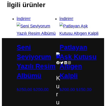
İlgili ürünler
İndirim!
İndirim!
Seni
Patlayan
Seviyorum
Aşk Kutusu
Facebook
Twitter
LinkedIn
Instagram
Yazılı Resim
Altıgen
Albümü
Kalpli
K
u
Orijinal
Şu
Orijinal
Şu
₺
250,00
₺
200,00
₺
200,00
₺
150,00
r
fiyat:
andaki
fiyat:
andaki
u
₺250,00.
fiyat:
₺200,00.
fiyat: