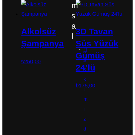
m
₺200,00.
₺150,00
s
a
Alkolsüz
3D Tavan
l
Şampanya
Süs Yüzük
H
Gümüş
a
₺
250,00
24’lü
k
k
₺
175,00
ı
m
ı
z
d