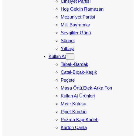
Cinsiyet Partisi
Hoş Geldin Ramazan
Mezuniyet Partisi
Milli Bayramlar
Sevgililer Günü
Sünnet
Yılbaşı
Kullan At
Tabak-Bardak
Çatal-Bıçak-Kaşık
Peçete
Masa Örtü,Etek-Arka Fon
Kullan At Ürünleri
Mısır Kutusu
Pipet-Kürdan
Prizma Kap-Kadeh
Karton Çanta