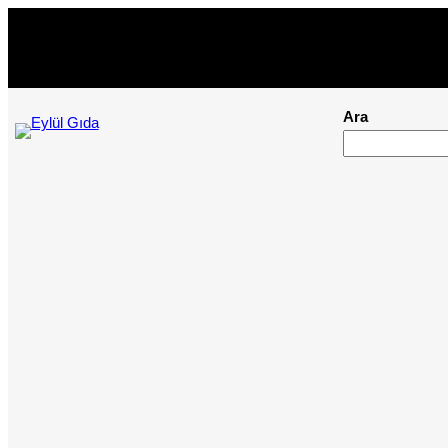
İçeriğe
geç
Ara