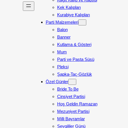
Kek Kalıpları
Kurabiye Kalıpları
Parti Malzemeleri
Balon
Banner
Kutlama & Gösteri
Mum
Parti ve Pasta Süsü
Pleksi
Şapka-Taç-Gözlük
Özel Günler
Bride To Be
Cinsiyet Partisi
Hoş Geldin Ramazan
Mezuniyet Partisi
Milli Bayramlar
Sevgililer Günü