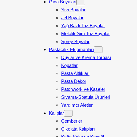
Gıda Boyaları
Sıvı Boyalar
Jel Boyalar
Yağ Bazlı Toz Boyalar
Metalik-Sim Toz Boyalar
Sprey Boyalar
Pastacılık Ekipmanları
Duylar ve Krema Torbası
Kopatlar
Pasta Altlıkları
Pasta Dekor
Patchwork ve Kaşeler
Sıvama-Spatula Ürünleri
Yardımcı Aletler
Kalıplar
Çemberler
Çikolata Kalıpları
Kağıt Kalıp ve Kapsül