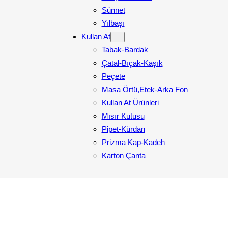
Sünnet
Yılbaşı
Kullan At
Tabak-Bardak
Çatal-Bıçak-Kaşık
Peçete
Masa Örtü,Etek-Arka Fon
Kullan At Ürünleri
Mısır Kutusu
Pipet-Kürdan
Prizma Kap-Kadeh
Karton Çanta
 Gold Model 3