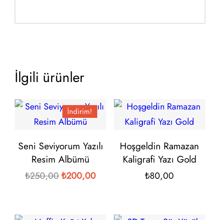
İlgili ürünler
İndirim!
Seni Seviyorum Yazılı
Hoşgeldin Ramazan
Resim Albümü
Kaligrafi Yazı Gold
Orijinal
Şu
₺
250,00
₺
200,00
₺
80,00
fiyat:
andaki
₺250,00.
fiyat: