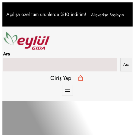
İçeriğe
Açılışa özel tüm ürünlerde %10 indirim!
Alışverişe Başlayın
geç
Ara
Ara
Giriş Yap