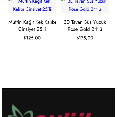
₺200,00.
Muffin Kağıt Kek Kalıbı
3D Tavan Süs Yüzük
Cinsiyet 25’li
Rose Gold 24’lü
₺
125,00
₺
175,00