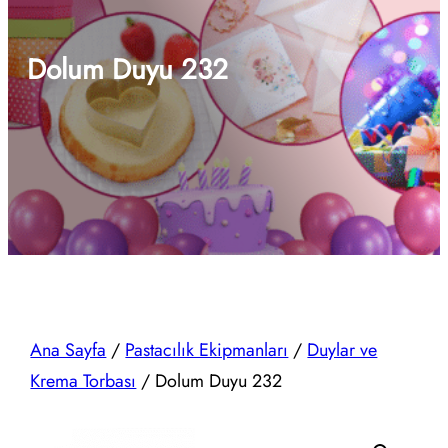
Dolum Duyu 232
Ana Sayfa
/
Pastacılık Ekipmanları
/
Duylar ve
Krema Torbası
/ Dolum Duyu 232