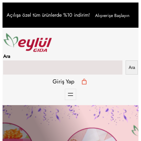
İçeriğe
Açılışa özel tüm ürünlerde %10 indirim!
Alışverişe Başlayın
geç
Ara
Ara
Giriş Yap