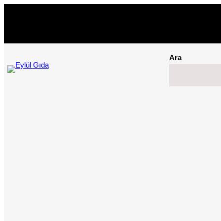
İçeriğe
geç
Ara