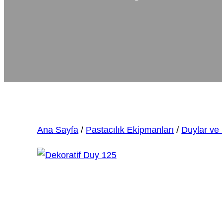
Ana Sayfa
/
Pastacılık Ekipmanları
/
Duylar ve