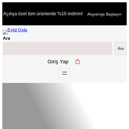
İçeriğe
Açılışa özel tüm ürünlerde %10 indirim!
Alışverişe Başlayın
geç
Ara
Ara
Giriş Yap