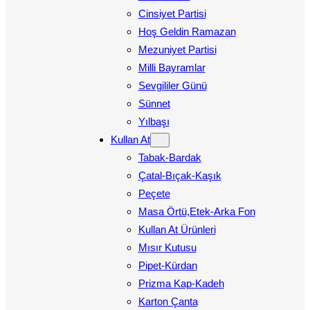
Cinsiyet Partisi
Hoş Geldin Ramazan
Mezuniyet Partisi
Milli Bayramlar
Sevgililer Günü
Sünnet
Yılbaşı
Kullan At
Tabak-Bardak
Çatal-Bıçak-Kaşık
Peçete
Masa Örtü,Etek-Arka Fon
Kullan At Ürünleri
Mısır Kutusu
Pipet-Kürdan
Prizma Kap-Kadeh
Karton Çanta