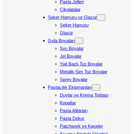
Pasta Jelleri
Çikolatalar
Şeker Hamuru ve Glazür
Şeker Hamuru
Glazür
Gıda Boyaları
Sıvı Boyalar
Jel Boyalar
Yağ Bazlı Toz Boyalar
Metalik-Sim Toz Boyalar
Sprey Boyalar
Pastacılık Ekipmanları
Duylar ve Krema Torbası
Kopatlar
Pasta Altlıkları
Pasta Dekor
Patchwork ve Kaşeler
Sıvama-Spatula Ürünleri