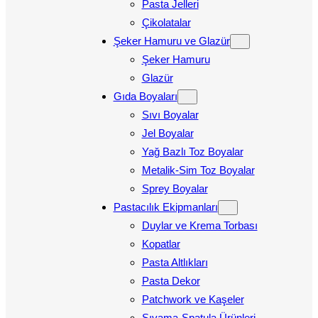
Pasta Jelleri
Çikolatalar
Şeker Hamuru ve Glazür
Şeker Hamuru
Glazür
Gıda Boyaları
Sıvı Boyalar
Jel Boyalar
Yağ Bazlı Toz Boyalar
Metalik-Sim Toz Boyalar
Sprey Boyalar
Pastacılık Ekipmanları
Duylar ve Krema Torbası
Kopatlar
Pasta Altlıkları
Pasta Dekor
Patchwork ve Kaşeler
Sıvama-Spatula Ürünleri