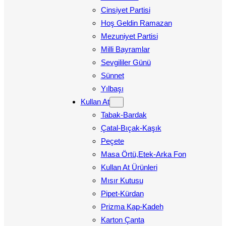
Cinsiyet Partisi
Hoş Geldin Ramazan
Mezuniyet Partisi
Milli Bayramlar
Sevgililer Günü
Sünnet
Yılbaşı
Kullan At
Tabak-Bardak
Çatal-Bıçak-Kaşık
Peçete
Masa Örtü,Etek-Arka Fon
Kullan At Ürünleri
Mısır Kutusu
Pipet-Kürdan
Prizma Kap-Kadeh
Karton Çanta