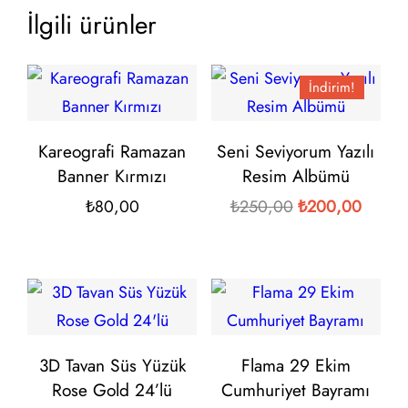
İlgili ürünler
İndirim!
Kareografi Ramazan
Seni Seviyorum Yazılı
Banner Kırmızı
Resim Albümü
Orijinal
Şu
₺
80,00
₺
250,00
₺
200,00
fiyat:
andaki
₺250,00.
fiyat:
₺200,
3D Tavan Süs Yüzük
Flama 29 Ekim
Rose Gold 24’lü
Cumhuriyet Bayramı