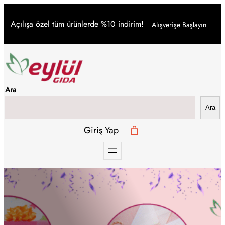
İçeriğe
Açılışa özel tüm ürünlerde %10 indirim!
Alışverişe Başlayın
geç
Ara
Ara
Giriş Yap