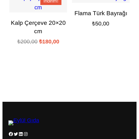
İndirim!
Flama Türk Bayrağı
Kalp Çerçeve 20×20
₺
50,00
cm
Orijinal
Şu
₺
200,00
₺
180,00
fiyat:
andaki
₺200,00.
fiyat:
₺180,00.
Facebook
Twitter
LinkedIn
Instagram