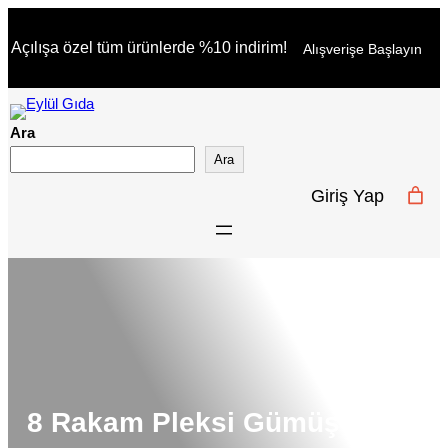
İçeriğe
Açılışa özel tüm ürünlerde %10 indirim!
Alışverişe Başlayın
geç
Ara
Ara
Giriş Yap
8 Rakam Pleksi Gümüş 10