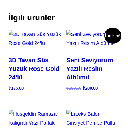
İlgili ürünler
İndirim!
3D Tavan Süs
Seni Seviyorum
Yüzük Rose Gold
Yazılı Resim
24’lü
Albümü
Orijinal
Şu
₺
175,00
₺
250,00
₺
200,00
fiyat:
andaki
₺250,00.
fiyat:
₺200,00.