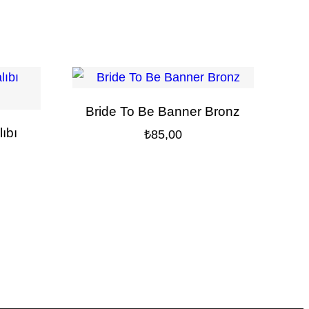
Bride To Be Banner Bronz
ıbı
₺
85,00