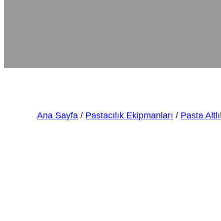
Ana Sayfa
/
Pastacılık Ekipmanları
/
Pasta Altlı