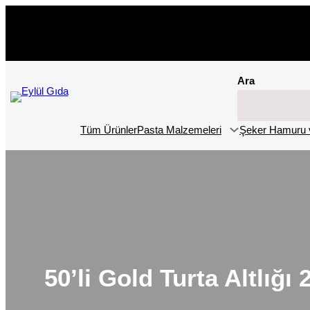
İçeriğe
geç
Ara
Tüm Ürünler
Pasta Malzemeleri
Şeker Hamuru 
50’li Gold Turta Altlığı