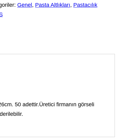
oriler:
Genel
,
Pasta Altlıkları
,
Pastacılık
S
26cm. 50 adettir.Üretici firmanın görseli
rilebilir.