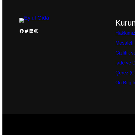
Kuru
Facebook
Twitter
LinkedIn
Instagram
Hakkımı
Mesafeli
Gizlilik 
İade ve 
Çerez (Co
Ön Bilgi