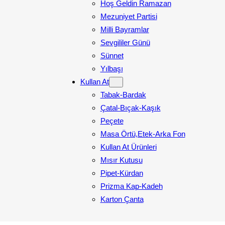
Hoş Geldin Ramazan
Mezuniyet Partisi
Milli Bayramlar
Sevgililer Günü
Sünnet
Yılbaşı
Kullan At
Tabak-Bardak
Çatal-Bıçak-Kaşık
Peçete
Masa Örtü,Etek-Arka Fon
Kullan At Ürünleri
Mısır Kutusu
Pipet-Kürdan
Prizma Kap-Kadeh
Karton Çanta