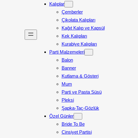
Kalıplar
Çemberler
Çikolata Kalıpları
Kağıt Kalıp ve Kapsül
Kek Kalıpları
Kurabiye Kalıpları
Parti Malzemeleri
Balon
Banner
Kutlama & Gösteri
Mum
Parti ve Pasta Süsü
Pleksi
Şapka-Taç-Gözlük
Özel Günler
Bride To Be
Cinsiyet Partisi