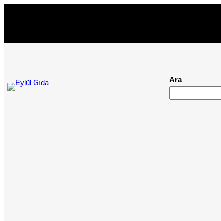
İçeriğe
geç
Ara