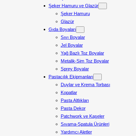
Şeker Hamuru ve Glazür
Şeker Hamuru
Glazür
Gıda Boyaları
Sıvı Boyalar
Jel Boyalar
Yağ Bazlı Toz Boyalar
Metalik-Sim Toz Boyalar
Sprey Boyalar
Pastacılık Ekipmanları
Duylar ve Krema Torbası
Kopatlar
Pasta Altlıkları
Pasta Dekor
Patchwork ve Kaşeler
Sıvama-Spatula Ürünleri
Yardımcı Aletler