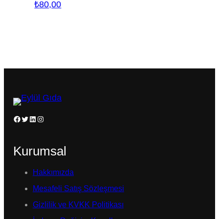
₺
80,00
Facebook
Twitter
LinkedIn
Instagram
Kurumsal
Hakkımızda
Mesafeli Satış Sözleşmesi
Gizlilik ve KVKK Politikası