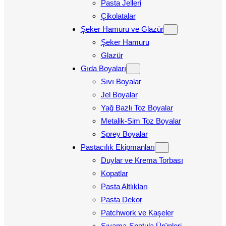
Pasta Jelleri
Çikolatalar
Şeker Hamuru ve Glazür
Şeker Hamuru
Glazür
Gıda Boyaları
Sıvı Boyalar
Jel Boyalar
Yağ Bazlı Toz Boyalar
Metalik-Sim Toz Boyalar
Sprey Boyalar
Pastacılık Ekipmanları
Duylar ve Krema Torbası
Kopatlar
Pasta Altlıkları
Pasta Dekor
Patchwork ve Kaşeler
Sıvama-Spatula Ürünleri