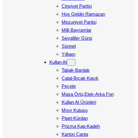
Cinsiyet Partisi
Hoş Geldin Ramazan
Mezuniyet Partisi
Milli Bayramlar
Sevgililer Günü
Sünnet
Yılbaşı
Kullan At
Tabak-Bardak
Çatal-Bıçak-Kaşık
Peçete
Masa Örtü,Etek-Arka Fon
Kullan At Ürünleri
Mısır Kutusu
Pipet-Kürdan
Prizma Kap-Kadeh
Karton Çanta