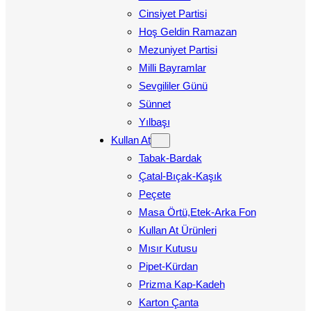
Cinsiyet Partisi
Hoş Geldin Ramazan
Mezuniyet Partisi
Milli Bayramlar
Sevgililer Günü
Sünnet
Yılbaşı
Kullan At
Tabak-Bardak
Çatal-Bıçak-Kaşık
Peçete
Masa Örtü,Etek-Arka Fon
Kullan At Ürünleri
Mısır Kutusu
Pipet-Kürdan
Prizma Kap-Kadeh
Karton Çanta