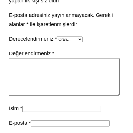
yapan ilk kişi siz olun
E-posta adresiniz yayınlanmayacak.
Gerekli
alanlar
*
ile işaretlenmişlerdir
Derecelendirmeniz
*
Değerlendirmeniz
*
İsim
*
E-posta
*