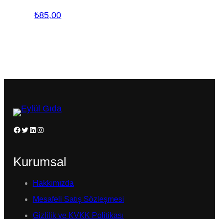
₺
85,00
Facebook
Twitter
LinkedIn
Instagram
Kurumsal
Hakkımızda
Mesafeli Satış Sözleşmesi
Gizlilik ve KVKK Politikası