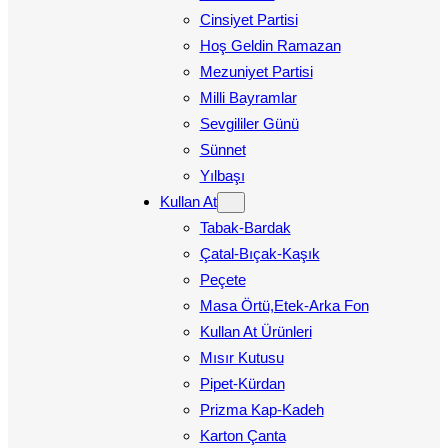
Cinsiyet Partisi
Hoş Geldin Ramazan
Mezuniyet Partisi
Milli Bayramlar
Sevgililer Günü
Sünnet
Yılbaşı
Kullan At
Tabak-Bardak
Çatal-Bıçak-Kaşık
Peçete
Masa Örtü,Etek-Arka Fon
Kullan At Ürünleri
Mısır Kutusu
Pipet-Kürdan
Prizma Kap-Kadeh
Karton Çanta