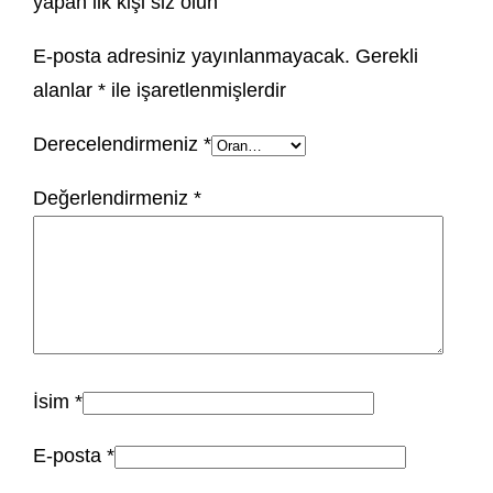
yapan ilk kişi siz olun
E-posta adresiniz yayınlanmayacak.
Gerekli
alanlar
*
ile işaretlenmişlerdir
Derecelendirmeniz
*
Değerlendirmeniz
*
İsim
*
E-posta
*