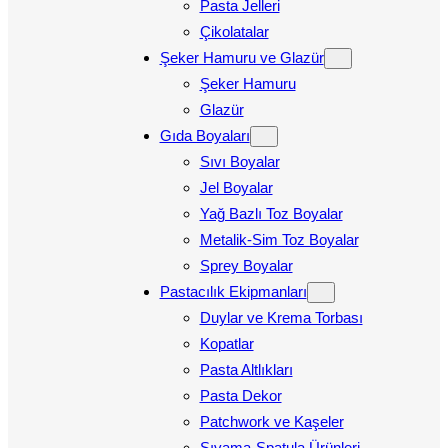
Pasta Jelleri
Çikolatalar
Şeker Hamuru ve Glazür
Şeker Hamuru
Glazür
Gıda Boyaları
Sıvı Boyalar
Jel Boyalar
Yağ Bazlı Toz Boyalar
Metalik-Sim Toz Boyalar
Sprey Boyalar
Pastacılık Ekipmanları
Duylar ve Krema Torbası
Kopatlar
Pasta Altlıkları
Pasta Dekor
Patchwork ve Kaşeler
Sıvama-Spatula Ürünleri