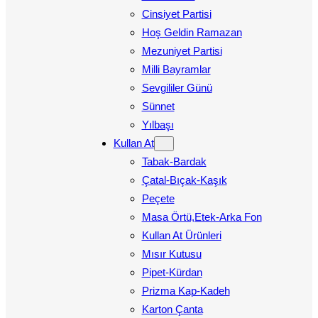
Cinsiyet Partisi
Hoş Geldin Ramazan
Mezuniyet Partisi
Milli Bayramlar
Sevgililer Günü
Sünnet
Yılbaşı
Kullan At
Tabak-Bardak
Çatal-Bıçak-Kaşık
Peçete
Masa Örtü,Etek-Arka Fon
Kullan At Ürünleri
Mısır Kutusu
Pipet-Kürdan
Prizma Kap-Kadeh
Karton Çanta