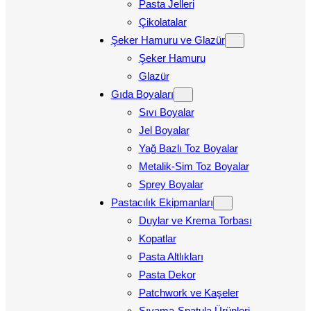
Pasta Jelleri
Çikolatalar
Şeker Hamuru ve Glazür
Şeker Hamuru
Glazür
Gıda Boyaları
Sıvı Boyalar
Jel Boyalar
Yağ Bazlı Toz Boyalar
Metalik-Sim Toz Boyalar
Sprey Boyalar
Pastacılık Ekipmanları
Duylar ve Krema Torbası
Kopatlar
Pasta Altlıkları
Pasta Dekor
Patchwork ve Kaşeler
Sıvama-Spatula Ürünleri