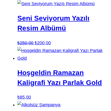
Seni Seviyorum Yazılı
Resim Albümü
Orijinal
Şu
₺
250,00
₺
200,00
fiyat:
andaki
₺250,00.
fiyat:
₺200,00.
Hoşgeldin Ramazan
Kaligrafi Yazı Parlak Gold
₺
85,00