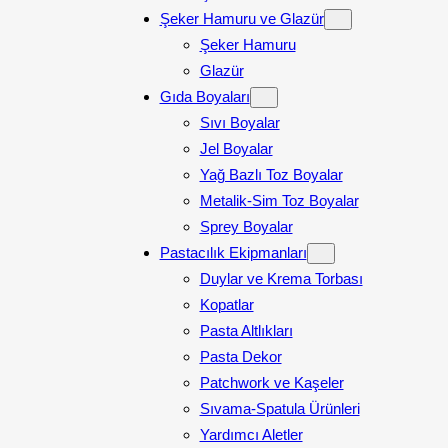
Şeker Hamuru ve Glazür
Şeker Hamuru
Glazür
Gıda Boyaları
Sıvı Boyalar
Jel Boyalar
Yağ Bazlı Toz Boyalar
Metalik-Sim Toz Boyalar
Sprey Boyalar
Pastacılık Ekipmanları
Duylar ve Krema Torbası
Kopatlar
Pasta Altlıkları
Pasta Dekor
Patchwork ve Kaşeler
Sıvama-Spatula Ürünleri
Yardımcı Aletler