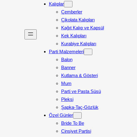
Kalıplar
Çemberler
Çikolata Kalıpları
Kağıt Kalıp ve Kapsül
Kek Kalıpları
Kurabiye Kalıpları
Parti Malzemeleri
Balon
Banner
Kutlama & Gösteri
Mum
Parti ve Pasta Süsü
Pleksi
Şapka-Taç-Gözlük
Özel Günler
Bride To Be
Cinsiyet Partisi