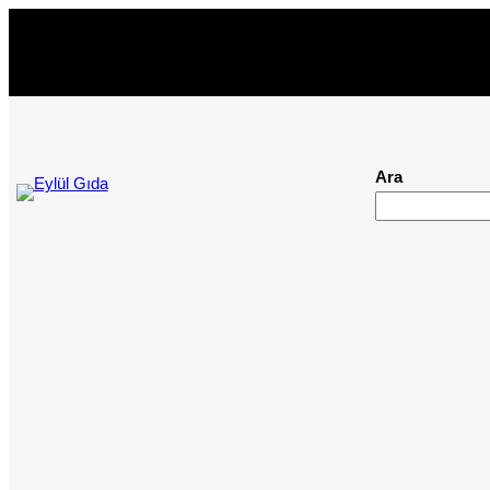
İçeriğe
geç
Ara