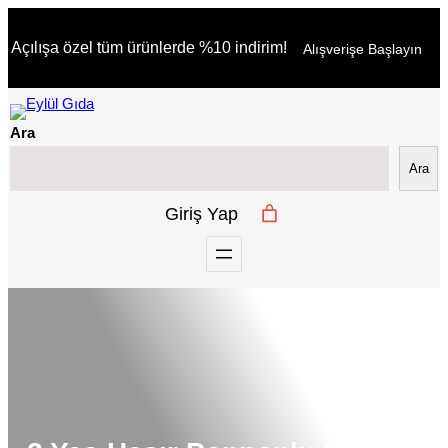
İçeriğe
Açılışa özel tüm ürünlerde %10 indirim!
Alışverişe Başlayın
geç
Ara
Ara
Giriş Yap