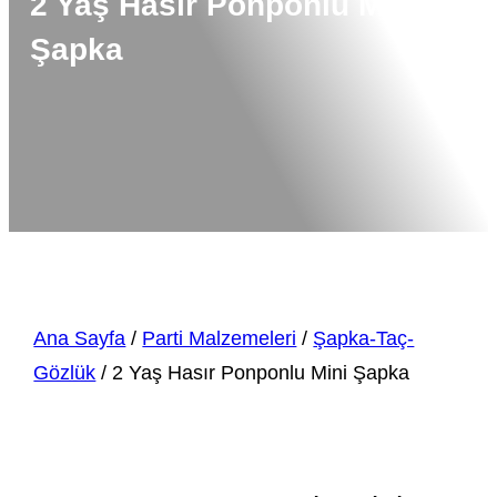
2 Yaş Hasır Ponponlu Mini
Şapka
Ana Sayfa
/
Parti Malzemeleri
/
Şapka-Taç-
Gözlük
/ 2 Yaş Hasır Ponponlu Mini Şapka