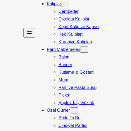
Kalıplar
Çemberler
Çikolata Kalıpları
Kağıt Kalıp ve Kapsül
Kek Kalıpları
Kurabiye Kalıpları
Parti Malzemeleri
Balon
Banner
Kutlama & Gösteri
Mum
Parti ve Pasta Süsü
Pleksi
Şapka-Taç-Gözlük
Özel Günler
Bride To Be
Cinsiyet Partisi