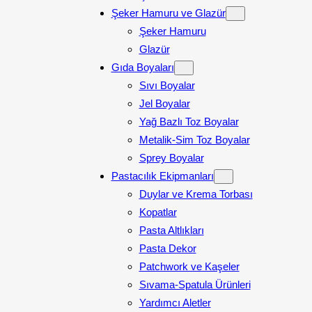
Şeker Hamuru ve Glazür
Şeker Hamuru
Glazür
Gıda Boyaları
Sıvı Boyalar
Jel Boyalar
Yağ Bazlı Toz Boyalar
Metalik-Sim Toz Boyalar
Sprey Boyalar
Pastacılık Ekipmanları
Duylar ve Krema Torbası
Kopatlar
Pasta Altlıkları
Pasta Dekor
Patchwork ve Kaşeler
Sıvama-Spatula Ürünleri
Yardımcı Aletler