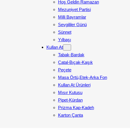
Hoş Geldin Ramazan
Mezuniyet Partisi
Milli Bayramlar
Sevgililer Günü
Sünnet
Yılbaşı
Kullan At
Tabak-Bardak
Çatal-Bıçak-Kaşık
Peçete
Masa Örtü,Etek-Arka Fon
Kullan At Ürünleri
Mısır Kutusu
Pipet-Kürdan
Prizma Kap-Kadeh
Karton Çanta