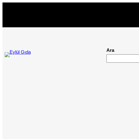
İçeriğe
geç
Ara