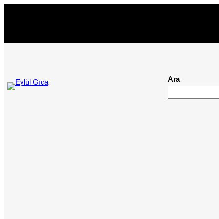
İçeriğe
geç
Ara