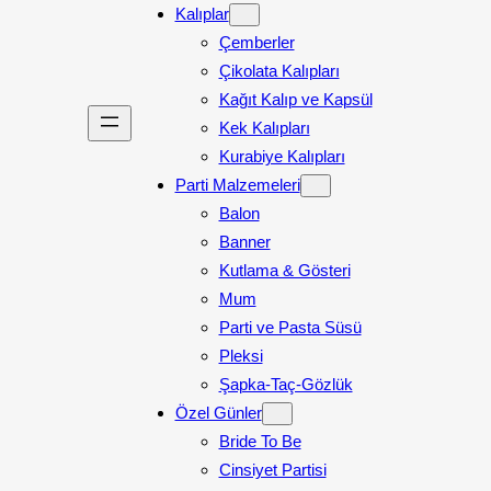
Kalıplar
Çemberler
Çikolata Kalıpları
Kağıt Kalıp ve Kapsül
Kek Kalıpları
Kurabiye Kalıpları
Parti Malzemeleri
Balon
Banner
Kutlama & Gösteri
Mum
Parti ve Pasta Süsü
Pleksi
Şapka-Taç-Gözlük
Özel Günler
Bride To Be
Cinsiyet Partisi