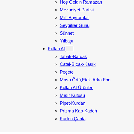
Hoş Geldin Ramazan
Mezuniyet Partisi
Milli Bayramlar
Sevgililer Günü
Sünnet
Yılbaşı
Kullan At
Tabak-Bardak
Çatal-Bıçak-Kaşık
Peçete
Masa Örtü,Etek-Arka Fon
Kullan At Ürünleri
Mısır Kutusu
Pipet-Kürdan
Prizma Kap-Kadeh
Karton Çanta