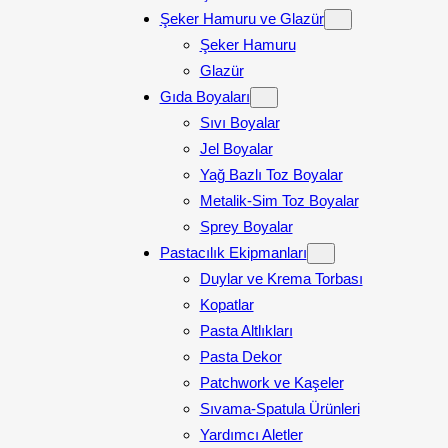
Şeker Hamuru ve Glazür
Şeker Hamuru
Glazür
Gıda Boyaları
Sıvı Boyalar
Jel Boyalar
Yağ Bazlı Toz Boyalar
Metalik-Sim Toz Boyalar
Sprey Boyalar
Pastacılık Ekipmanları
Duylar ve Krema Torbası
Kopatlar
Pasta Altlıkları
Pasta Dekor
Patchwork ve Kaşeler
Sıvama-Spatula Ürünleri
Yardımcı Aletler