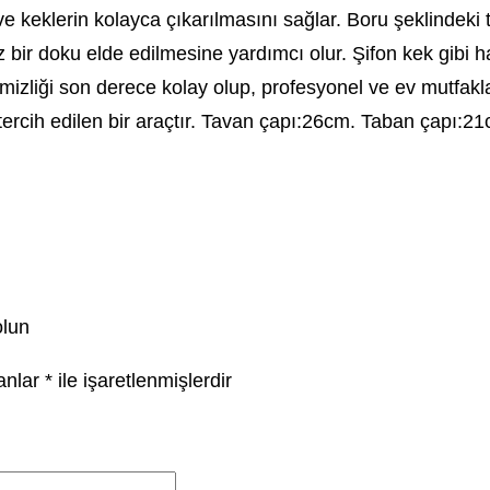
 keklerin kolayca çıkarılmasını sağlar. Boru şeklindeki t
r doku elde edilmesine yardımcı olur. Şifon kek gibi hafif
liği son derece kolay olup, profesyonel ve ev mutfaklarınd
tercih edilen bir araçtır. Tavan çapı:26cm. Taban çapı:2
olun
lanlar
*
ile işaretlenmişlerdir