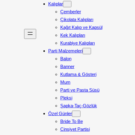
Kalıplar
Çemberler
Çikolata Kalıpları
Kağıt Kalıp ve Kapsül
Kek Kalıpları
Kurabiye Kalıpları
Parti Malzemeleri
Balon
Banner
Kutlama & Gösteri
Mum
Parti ve Pasta Süsü
Pleksi
Şapka-Taç-Gözlük
Özel Günler
Bride To Be
Cinsiyet Partisi