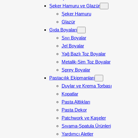
Şeker Hamuru ve Glazür
Şeker Hamuru
Glazür
Gıda Boyaları
Sıvı Boyalar
Jel Boyalar
Yağ Bazlı Toz Boyalar
Metalik-Sim Toz Boyalar
Sprey Boyalar
Pastacılık Ekipmanları
Duylar ve Krema Torbası
Kopatlar
Pasta Altlıkları
Pasta Dekor
Patchwork ve Kaşeler
Sıvama-Spatula Ürünleri
Yardımcı Aletler