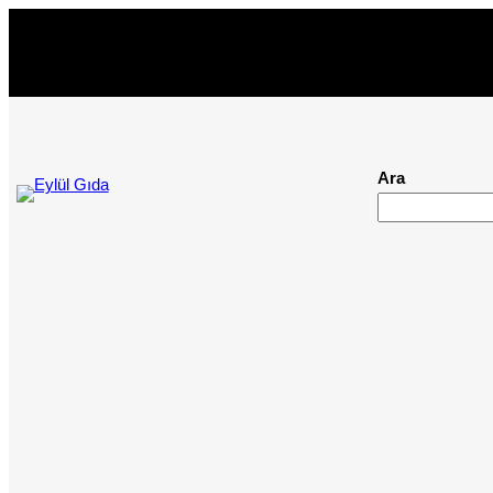
İçeriğe
geç
Ara