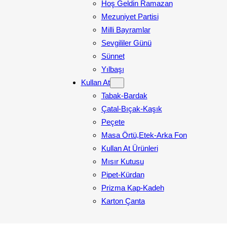
Hoş Geldin Ramazan
Mezuniyet Partisi
Milli Bayramlar
Sevgililer Günü
Sünnet
Yılbaşı
Kullan At
Tabak-Bardak
Çatal-Bıçak-Kaşık
Peçete
Masa Örtü,Etek-Arka Fon
Kullan At Ürünleri
Mısır Kutusu
Pipet-Kürdan
Prizma Kap-Kadeh
Karton Çanta