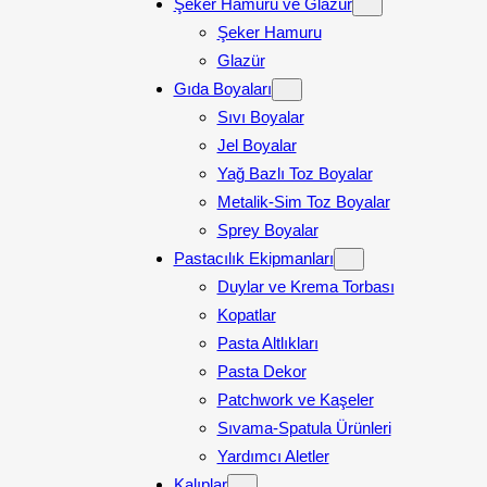
Şeker Hamuru ve Glazür
Şeker Hamuru
Glazür
Gıda Boyaları
Sıvı Boyalar
Jel Boyalar
Yağ Bazlı Toz Boyalar
Metalik-Sim Toz Boyalar
Sprey Boyalar
Pastacılık Ekipmanları
Duylar ve Krema Torbası
Kopatlar
Pasta Altlıkları
Pasta Dekor
Patchwork ve Kaşeler
Sıvama-Spatula Ürünleri
Yardımcı Aletler
Kalıplar