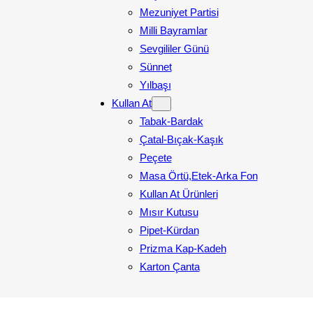
Mezuniyet Partisi
Milli Bayramlar
Sevgililer Günü
Sünnet
Yılbaşı
Kullan At
Tabak-Bardak
Çatal-Bıçak-Kaşık
Peçete
Masa Örtü,Etek-Arka Fon
Kullan At Ürünleri
Mısır Kutusu
Pipet-Kürdan
Prizma Kap-Kadeh
Karton Çanta