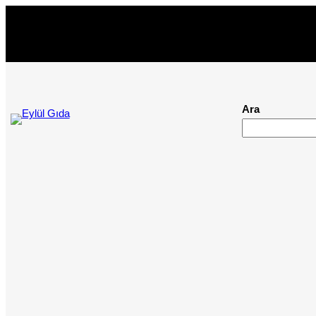
İçeriğe
geç
Ara