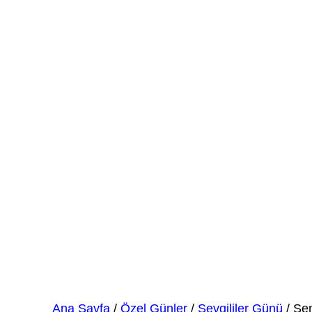
Seni Seviyorum Aşk Def
Ana Sayfa
/
Özel Günler
/
Sevgililer Günü
/ Sen