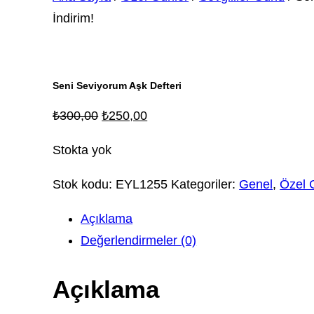
İndirim!
Seni Seviyorum Aşk Defteri
Orijinal
Şu
₺
300,00
₺
250,00
fiyat:
andaki
Stokta yok
₺300,00.
fiyat:
₺250,00.
Stok kodu:
EYL1255
Kategoriler:
Genel
,
Özel 
Açıklama
Değerlendirmeler (0)
Açıklama