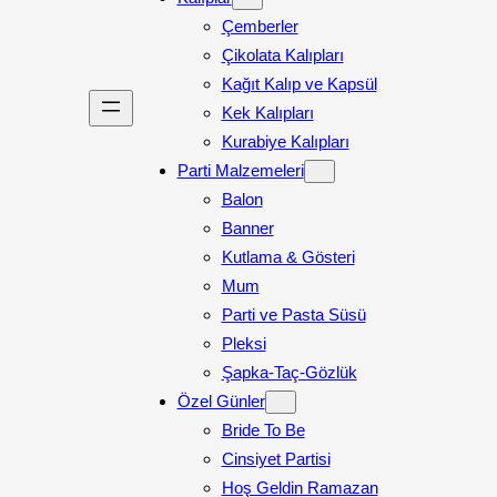
Çemberler
Çikolata Kalıpları
Kağıt Kalıp ve Kapsül
Kek Kalıpları
Kurabiye Kalıpları
Parti Malzemeleri
Balon
Banner
Kutlama & Gösteri
Mum
Parti ve Pasta Süsü
Pleksi
Şapka-Taç-Gözlük
Özel Günler
Bride To Be
Cinsiyet Partisi
Hoş Geldin Ramazan