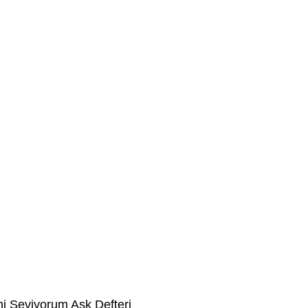
teri
i Seviyorum Aşk Defteri