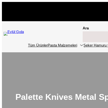
İçeriğe
geç
Ara
Tüm Ürünler
Pasta Malzemeleri
Şeker Hamuru 
Palette Knives Metal Sp