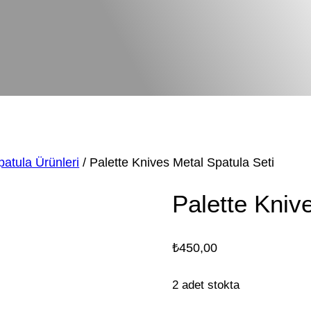
atula Ürünleri
/ Palette Knives Metal Spatula Seti
Palette Kniv
₺
450,00
2 adet stokta