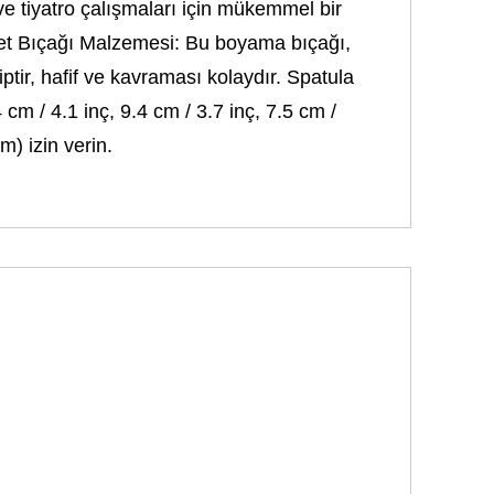
ve tiyatro çalışmaları için mükemmel bir
Palet Bıçağı Malzemesi: Bu boyama bıçağı,
ptir, hafif ve kavraması kolaydır. Spatula
cm / 4.1 inç, 9.4 cm / 3.7 inç, 7.5 cm /
m) izin verin.