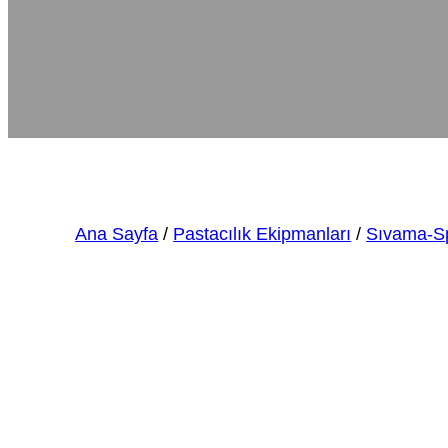
Ana Sayfa
/
Pastacılık Ekipmanları
/
Sıvama-Sp