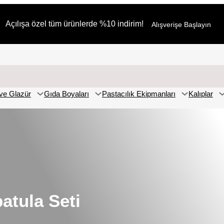
Açılışa özel tüm ürünlerde %10 indirim!
Alışverişe Başlayın
ve Glazür
Gıda Boyaları
Pastacılık Ekipmanları
Kalıplar
atula Seti