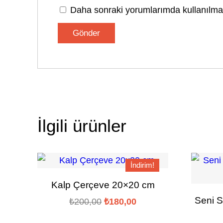
Daha sonraki yorumlarımda kullanılması
İlgili ürünler
İndirim!
Kalp Çerçeve 20×20 cm
Seni S
Orijinal
Şu
₺
200,00
₺
180,00
fiyat:
andaki