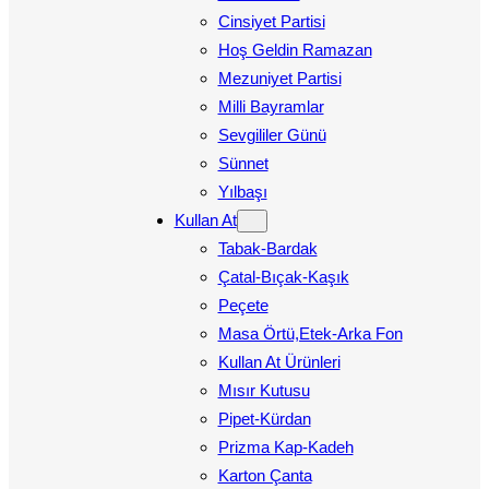
Cinsiyet Partisi
Hoş Geldin Ramazan
Mezuniyet Partisi
Milli Bayramlar
Sevgililer Günü
Sünnet
Yılbaşı
Kullan At
Tabak-Bardak
Çatal-Bıçak-Kaşık
Peçete
Masa Örtü,Etek-Arka Fon
Kullan At Ürünleri
Mısır Kutusu
Pipet-Kürdan
Prizma Kap-Kadeh
Karton Çanta